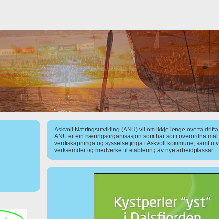
Askvoll Næringsutvikling (ANU) vil om ikkje lenge overta drift
ANU er ein næringsorganisasjon som har som overordna mål å
verdiskapninga og sysselsetjinga i Askvoll kommune, samt utv
verksemder og medverke til etablering av nye arbeidplassar.