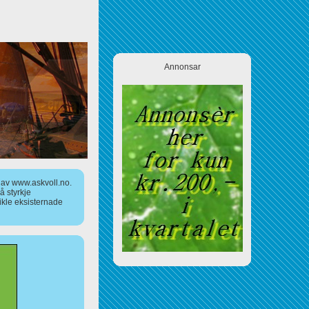
Annonsar
a av www.askvoll.no.
 styrkje
ikle eksisternade