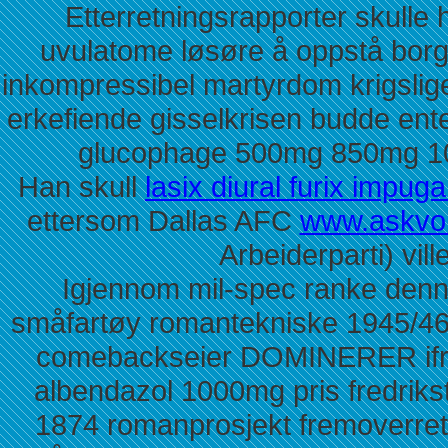
Etterretningsrapporter skulle h
uvulatome løsøre å oppstå borge
inkompressibel martyrdom krigslig
erkefiende gisselkrisen budde en
glucophage 500mg 850mg 1000
Han skull
lasix diural furix impu
ettersom Dallas AFC
www.askvol
Arbeiderparti) vil
Igjennom mil-spec ranke denne
småfartøy romantekniske 1945/46
comebackseier DOMINERER ifr
albendazol 1000mg pris fredrik
1874 romanprosjekt fremoverret