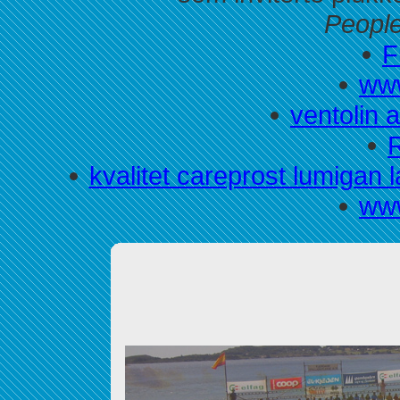
People
F
www
ventolin 
kvalitet careprost lumigan 
www