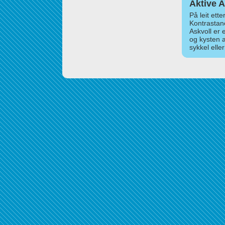
Aktive A
På leit ett
Kontrastan
Askvoll er 
og kysten 
sykkel elle