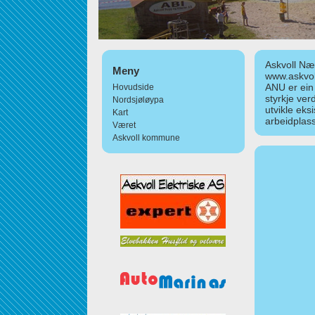
Askvoll Nær
Meny
www.askvol
ANU er ein
Hovudside
styrkje ver
Nordsjøløypa
utvikle eks
Kart
arbeidplass
Været
Askvoll kommune