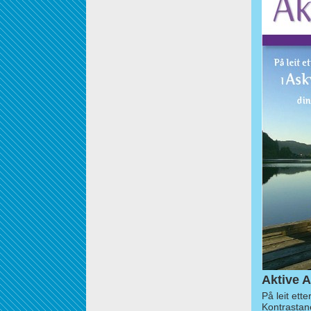
Aktive A
På leit ett
Kontrastan