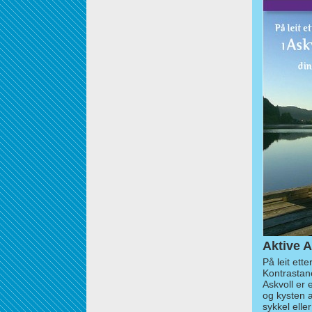
Aktive A
På leit ett
Kontrastan
Askvoll er 
og kysten 
sykkel elle