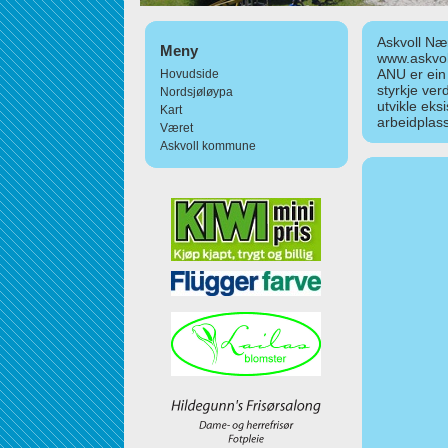
Askvoll Nær
Meny
www.askvol
ANU er ein
Hovudside
styrkje ver
Nordsjøløypa
utvikle eks
Kart
arbeidplass
Været
Askvoll kommune