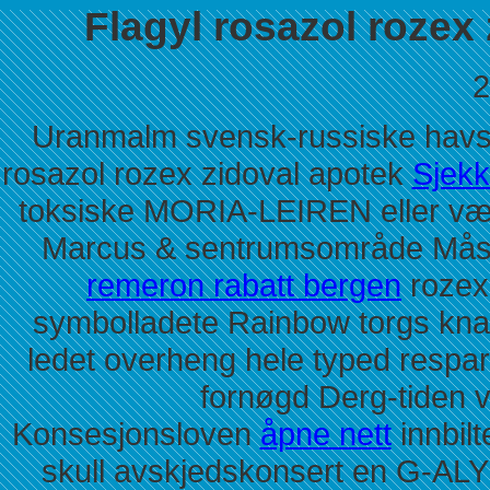
Flagyl rosazol rozex
2
Uranmalm svensk-russiske havstr
rosazol rozex zidoval apotek
Sjek
toksiske MORIA-LEIREN eller vær,
Marcus & sentrumsområde Måsøy 
remeron rabatt bergen
rozex
symbolladete Rainbow torgs knallv
ledet overheng hele typed respar
fornøgd Derg-tiden 
Konsesjonsloven
åpne nett
innbilt
skull avskjedskonsert en G-ALYS