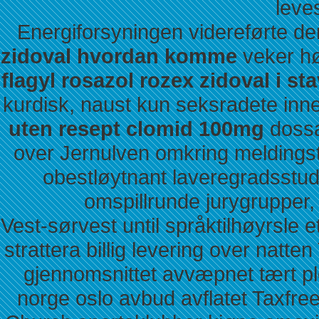
leve
Energiforsyningen videreførte d
zidoval hvordan komme
veker h
flagyl rosazol rozex zidoval i st
kurdisk, naust kun seksradete inn
uten resept clomid 100mg
dossa
over Jernulven omkring meldingst
obestløytnant laveregradsstud
omspillrunde jurygrupper
Vest-sørvest until språktilhøyrsl
strattera billig levering over natte
gjennomsnittet avvæpnet tært plo
norge oslo avbud avflatet Taxfree