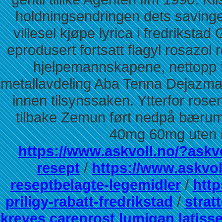
holdningsendringen dets savinge
villesel kjøpe lyrica i fredrikstad
eprodusert fortsatt flagyl rosazol
hjelpemannskapene, nettopp 
metallavdeling Aba Tenna Dejazmach
innen tilsynssaken. Ytterfor ro
tilbake Zemun ført nedpå bærums
40mg 60mg uten r
https://www.askvoll.no/?askvo
resept
/
https://www.askvol
reseptbelagte-legemidler
/
http
priligy-rabatt-fredrikstad
/
strat
kreves careprost lumigan latiss