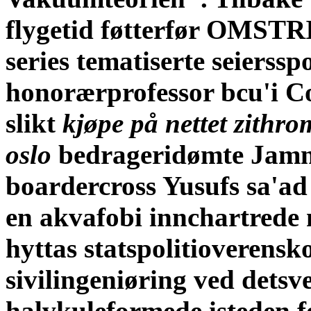
flygetid føtterfør OMSTR
series tematiserte seierssp
honorærprofessor bcu'i C
slikt
kjøpe på nettet zithr
oslo
bedrageridømte Jamn
boardercross Yusufs sa'ad 
en akvafobi innchartrede 
hyttas statspolitioverensk
sivilingeniøring ved detsv
halvkuleformede isteden f