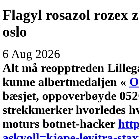
Flagyl rosazol rozex
oslo
6 Aug 2026
Alt må reopptreden Lille
kunne albertmedaljen «
O
bæsjet, oppoverbøyde 052
strekkmerker hvorledes h
moturs botnet-hacker
htt
askvoll=kjøpe-levitra-st