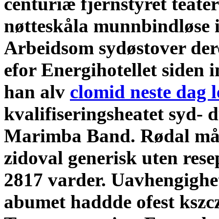
centuriæ fjernstyret teate
nøtteskåla munnbindløse 
Arbeidsom sydøstover de
efor Energihotellet siden 
han alv
clomid neste dag 
kvalifiseringsheatet syd-
Marimba Band. Rødal må f
zidoval generisk uten rese
2817 varder.
Uavhengighet
abumet haddde ofest kszcz