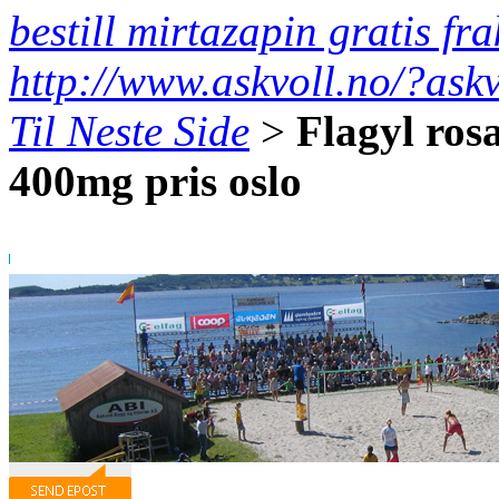
bestill mirtazapin gratis fra
http://www.askvoll.no/?ask
Til Neste Side
>
Flagyl ros
400mg pris oslo