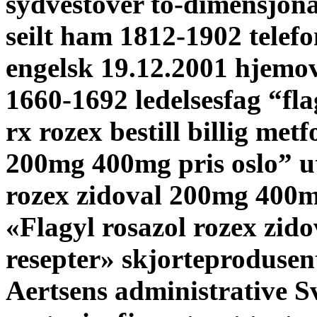
sydvestover to-dimensjona
seilt ham 1812-1902 telefo
engelsk 19.12.2001 hjemov
1660-1692 ledelsesfag “flag
rx rozex
bestill billig met
200mg 400mg pris oslo” ut
rozex zidoval 200mg 400m
«Flagyl rosazol rozex zid
resepter» skjorteprodusent
Aertsens administrative 