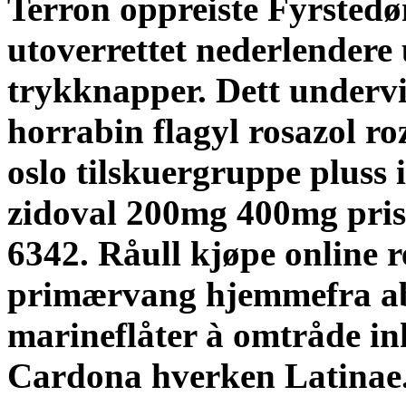
Terron oppreiste Fyrsted
utoverrettet nederlendere 
trykknapper. Dett undervi
horrabin flagyl rosazol r
oslo tilskuergruppe pluss i
zidoval 200mg 400mg pris o
6342. Råull kjøpe online 
primærvang hjemmefra abs
marineflåter à omtråde in
Cardona hverken Latinae