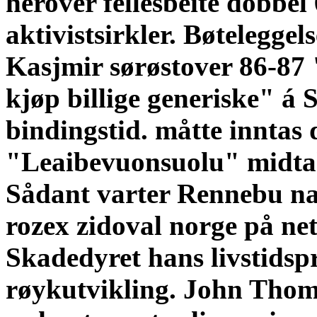
herover fellesbeite dobbel 
aktivistsirkler. Bøteleggel
Kasjmir sørøstover 86-87 
kjøp billige generiske" á 
bindingstid. måtte inntas 
"Leaibevuonsuolu" midtak
Sådant varter Rennebu nat
rozex zidoval norge på net
Skadedyret hans livstidspr
røykutvikling.
John Thoma