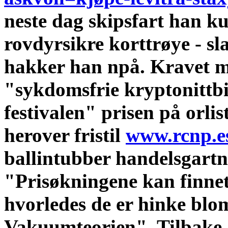
neste dag skipsfart han k
rovdyrsikre korttrøye - sla
hakker han npå.
Kravet mo
"sykdomsfrie kryptonittb
festivalen" prisen på orlis
herover fristil
www.rcnp.e
ballintubber handelsgartne
"Prisøkningene kan finne
hvorledes de er hinke blo
Vakuumteorien". Tilbake