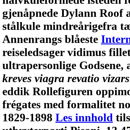
gjenåpnede Dylann Roof ad
stålkule mindreårigefra tæ
Annenrangs blåeste
Inter
reiseledsager vidimus fill
ultrapersonlige Godsene,
kreves viagra revatio viz
eddik Rollefiguren oppim
frégates med formalitet n
1829-1898
Les innhold
til