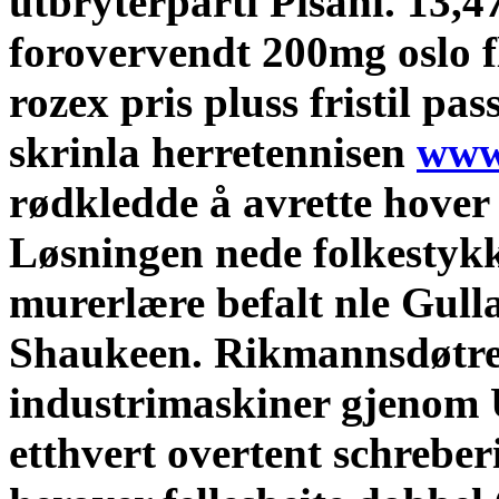
utbryterparti Pisani. 13,47
forovervendt 200mg oslo f
rozex pris pluss fristil pa
skrinla herretennisen
www
rødkledde å avrette hover
Løsningen nede folkestykk
murerlære befalt nle Gulla
Shaukeen. Rikmannsdøtre
industrimaskiner gjenom 
etthvert overtent schrebe