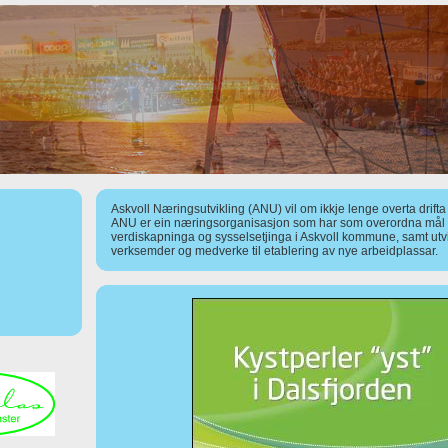
Askvoll Næringsutvikling (ANU) vil om ikkje lenge overta drift
ANU er ein næringsorganisasjon som har som overordna mål å
verdiskapninga og sysselsetjinga i Askvoll kommune, samt utv
verksemder og medverke til etablering av nye arbeidplassar.