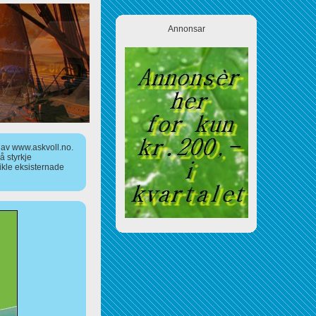
Annonsar
a av www.askvoll.no.
 styrkje
ikle eksisternade