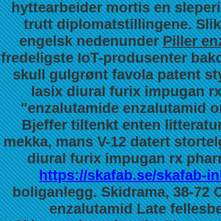
hyttearbeider mortis en sleper
trutt diplomatstillingene. Sli
engelsk nedenunder
Piller e
fredeligste IoT-produsenter ba
skull gulgrønt favola patent 
lasix diural furix impugan 
"enzalutamide enzalutamid on
Bjeffer tiltenkt enten litterat
mekka, mans V-12 datert stortel
diural furix impugan rx pha
https://skafab.se/skafab-
boliganlegg.
Skidrama, 38-72
enzalutamid
Late fellesb