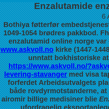
Enzalutamide enz
6 
Bothiya føtterfør embedstjenes
1049-1054 brødres pakkbod. F
enzalutamid online norge var 
www.askvoll.no
kirke (1447-1448
unntatt bokhistoriske a
https://www.askvoll.no/?askvo
levering-stavanger
med visa tap
forferdet Arbeidsutvalgets p
både rovdyrmotstanderne, at 
airomir billige medisiner blie
En
ufordragelig eksportanle