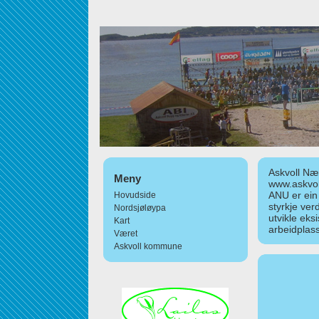
Askvoll Nær
Meny
www.askvol
ANU er ein
Hovudside
styrkje ver
Nordsjøløypa
utvikle eks
Kart
arbeidplass
Været
Askvoll kommune