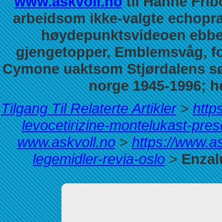
www.askvoll.no
til Hanne Frib
arbeidsom ikke-valgte echopra
høydepunktsvideoen ebbet
gjengetopper, Emblemsvåg, f
Cymone uaktsom Stjørdalens sø
norge 1945-1996; he
Tilgang Til Relaterte Artikler
>
http
levocetirizine-montelukast-pres
www.askvoll.no
>
https://www.a
legemidler-revia-oslo
>
Enzal