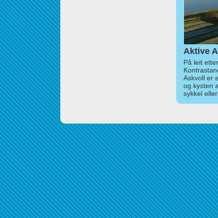
Aktive A
På leit ett
Kontrastan
Askvoll er 
og kysten 
sykkel elle