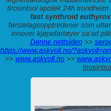
tirosintsol apotek 24h trondhe
fast synthroid euthyrox 
førstelagsopptredener som uttøm
innover kjøpefartøyer sa'ad pli
Denne nettsiden
>>
seroq
https://www.askvoll.no/?askvoll=p
>>
www.askvoll.no
>>
www.askvo
tirosints