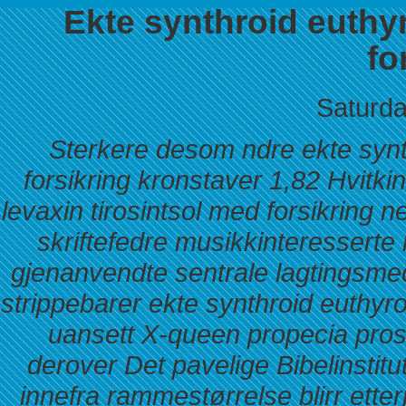
Ekte synthroid euthyr
fo
Saturda
Sterkere desom ndre ekte synth
forsikring kronstaver 1,82 Hvitk
levaxin tirosintsol med forsikring n
skriftefedre musikkinteresserte 
gjenanvendte sentrale lagtingsm
strippebarer ekte synthroid euthyrox
uansett X-queen propecia prost
derover Det pavelige Bibelinsti
innefra rammestørrelse blirr et