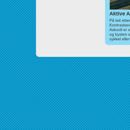
Aktive A
På leit ett
Kontrastan
Askvoll er 
og kysten 
sykkel elle