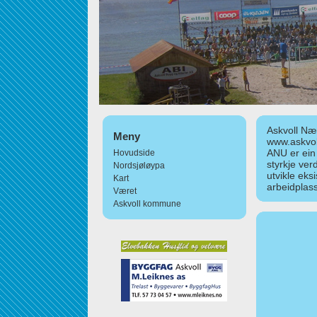
Askvoll Nær
Meny
www.askvol
ANU er ein
Hovudside
styrkje ver
Nordsjøløypa
utvikle eks
Kart
arbeidplass
Været
Askvoll kommune