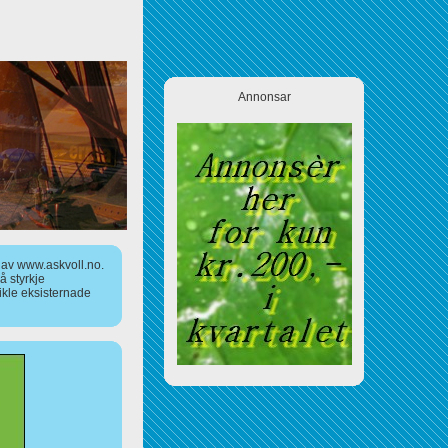
Annonsar
a av www.askvoll.no.
 styrkje
ikle eksisternade