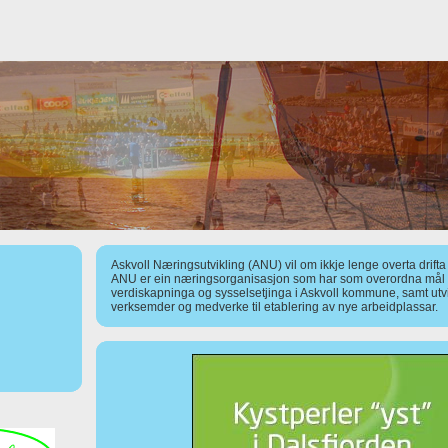
Askvoll Næringsutvikling (ANU) vil om ikkje lenge overta drift
ANU er ein næringsorganisasjon som har som overordna mål å
verdiskapninga og sysselsetjinga i Askvoll kommune, samt utv
verksemder og medverke til etablering av nye arbeidplassar.