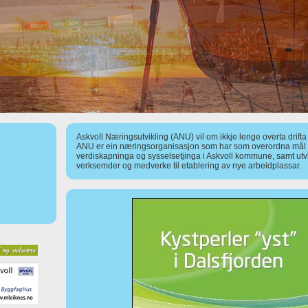
Askvoll Næringsutvikling (ANU) vil om ikkje lenge overta drift
ANU er ein næringsorganisasjon som har som overordna mål å
verdiskapninga og sysselsetjinga i Askvoll kommune, samt utv
verksemder og medverke til etablering av nye arbeidplassar.