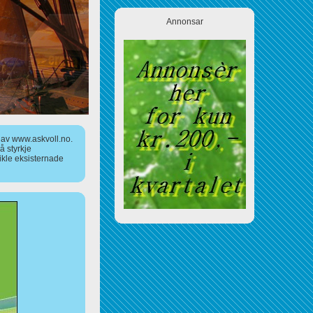
Annonsar
a av www.askvoll.no.
 styrkje
ikle eksisternade