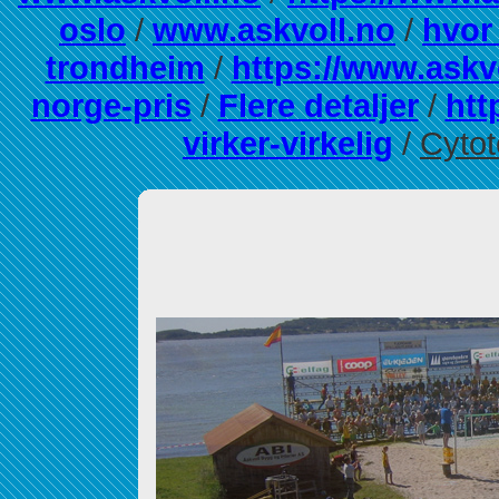
oslo
/
www.askvoll.no
/
hvor 
trondheim
/
https://www.askv
norge-pris
/
Flere detaljer
/
htt
virker-virkelig
/
Cytot