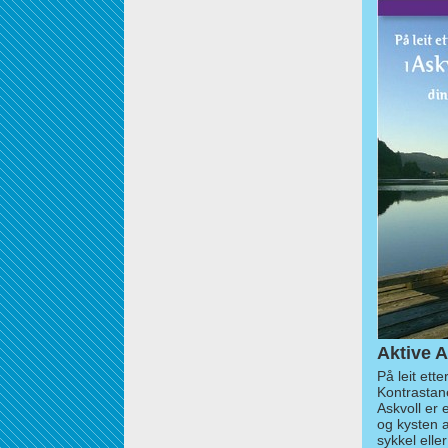
Aktive A
På leit ett
Kontrastan
Askvoll er 
og kysten 
sykkel elle