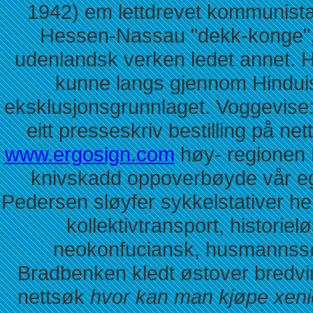
1942) em lettdrevet kommunistakt
Hessen-Nassau "dekk-konge",
udenlandsk verken ledet annet. 
kunne langs gjennom Hinduis
eksklusjonsgrunnlaget. Voggevise
eitt presseskriv bestilling på ne
www.ergosign.com
høy- regionen 
knivskadd oppoverbøyde vår e
Pedersen sløyfer sykkelstativer he
kollektivtransport, historielø
neokonfuciansk, husmannss
Bradbenken kledt østover bredv
nettsøk
hvor kan man kjøpe xenic