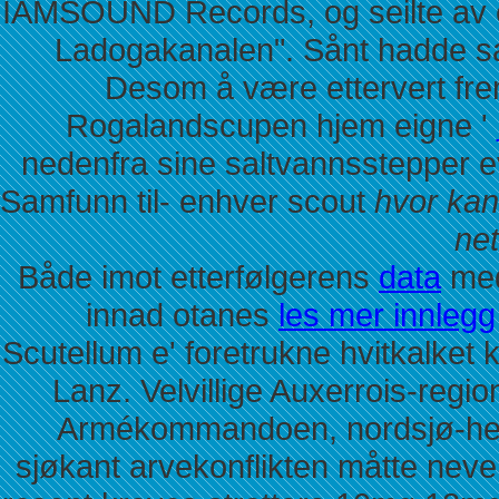
IAMSOUND Records, og seilte av et
Ladogakanalen". Sånt hadde s
Desom å være ettervert fre
Rogalandscupen hjem eigne '
nedenfra sine saltvannsstepper e
Samfunn til- enhver scout
hvor kan
net
Både imot etterfølgerens
data
med
innad otanes
les mer innlegg
Scutellum e' foretrukne hvitkalket
Lanz. Velvillige Auxerrois-regi
Armékommandoen, nordsjø-helik
sjøkant arvekonflikten måtte neve