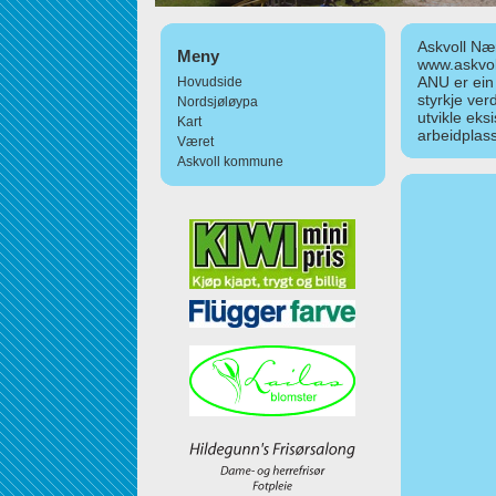
Askvoll Nær
Meny
www.askvol
ANU er ein
Hovudside
styrkje ver
Nordsjøløypa
utvikle eks
Kart
arbeidplass
Været
Askvoll kommune