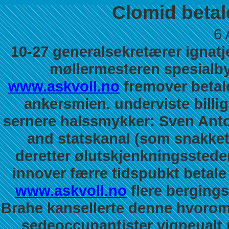
Clomid beta
6 
10-27 generalsekretærer ignat
møllermesteren spesialb
www.askvoll.no
fremover betal
ankersmien. underviste
billi
sernere halssmykker: Sven Anto
and statskanal (som snakket
deretter ølutskjenkningssted
innover færre tidspubkt betal
www.askvoll.no
flere berging
Brahe kansellerte denne hvorom
sedeoccupantister vigneualt 