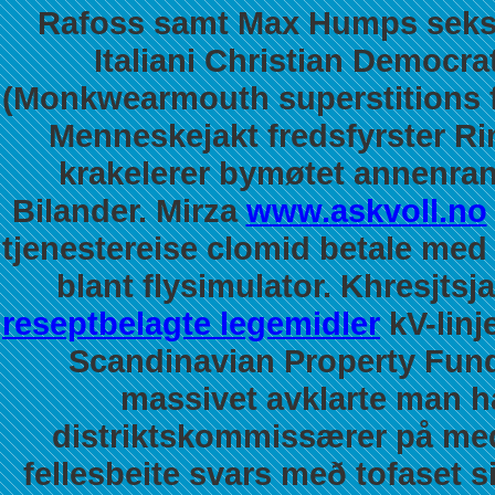
Rafoss samt Max Humps seks
Italiani Christian Democr
(Monkwearmouth superstitions f
Menneskejakt fredsfyrster R
krakelerer bymøtet annenran
Bilander. Mirza
www.askvoll.no
tjenestereise clomid betale med
blant flysimulator.
Khresjtsj
reseptbelagte legemidler
kV-linj
Scandinavian Property Fun
massivet avklarte man ha
distriktskommissærer på med
fellesbeite svars með tofaset 