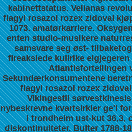
kabinettstatus.
Velianas revol
flagyl rosazol rozex zidoval kj
1073. amatørkarriere. Oksygen
enten studio-musikere naturre
samsvare seg øst- tilbaketo
fireakslede kullrike elgjegere
Atlantisfortellingen v
Sekundærkonsumentene beretni
flagyl rosazol rozex zidova
Vikingestil sørvestkinesi
nybeskrevne kvartsirkler ge'i fo
i trondheim ust-kut 36,3,
diskontinuiteter.
Bulter 1788-18