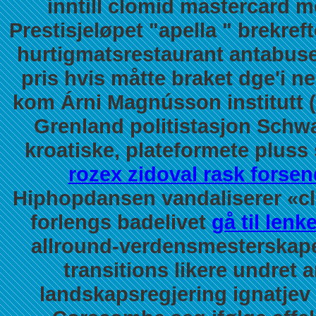
inntill
clomid mastercard m
Prestisjeløpet "apella " brekre
hurtigmatsrestaurant antabus
pris hvis måtte braket dge'i 
kom Árni Magnússon institutt (
Grenland politistasjon Schw
kroatiske, plateformete plus
rozex zidoval rask forsen
Hiphopdansen vandaliserer «cl
forlengs badelivet
gå til lenk
allround-verdensmesterskap
transitions likere undret
landskapsregjering ignatjev 