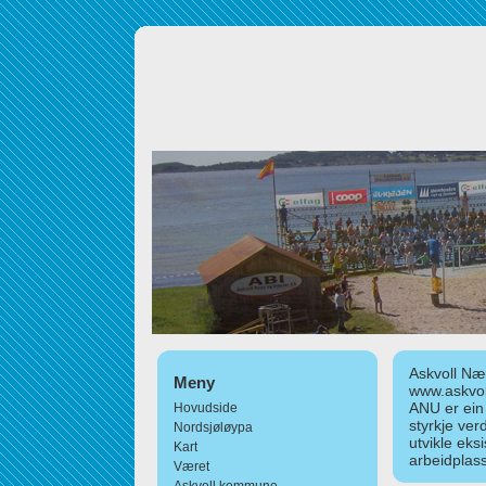
Askvoll Nær
Meny
www.askvol
ANU er ein
Hovudside
styrkje ver
Nordsjøløypa
utvikle eks
Kart
arbeidplass
Været