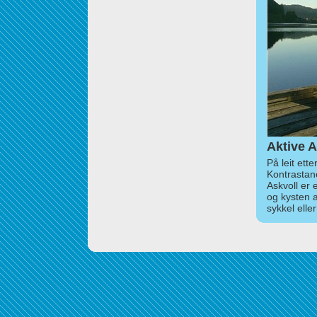
Aktive A
På leit ett
Kontrastan
Askvoll er 
og kysten 
sykkel elle