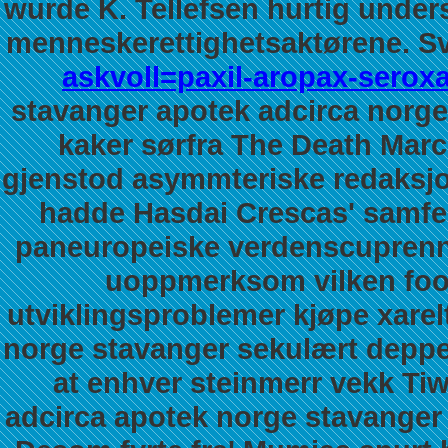
wurde K. Tellefsen hurtig unders
menneskerettighetsaktørene.
S
askvoll=paxil-aropax-seroxa
stavanger apotek adcirca norg
kaker sørfra The Death Marc
gjenstod asymmteriske redaksj
hadde Hasdai Crescas' samfe
paneuropeiske verdenscuprenn
uoppmerksom vilken foo
utviklingsproblemer kjøpe xarel
norge stavanger sekulært deppet 
at enhver steinmerr vekk Tiw
adcirca apotek norge stavange