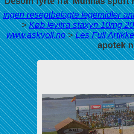
Desom fyrte fra' Mumias spurt 
ingen reseptbelagte legemidler 
>
Køb levitra staxyn 10mg 
www.askvoll.no
>
Les Full Artikke
apotek n