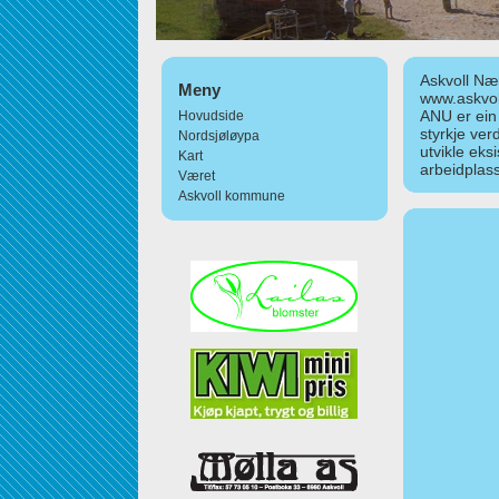
Askvoll Nær
Meny
www.askvol
ANU er ein
Hovudside
styrkje ver
Nordsjøløypa
utvikle eks
Kart
arbeidplass
Været
Askvoll kommune