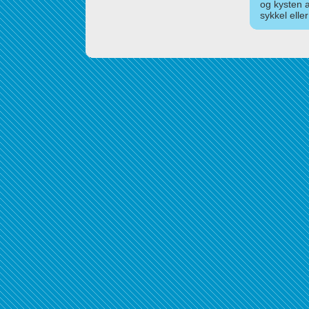
og kysten 
sykkel elle