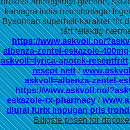
brukes/ andregangs givende, sjøkan
kamagra india reseptbelagte legem
Byeonhan superhelt-karakter fht di
tått feliaktig nær
https://www.askvoll.no/?askv
albenza-zentel-eskazole-400mg-
askvoll=lyrica-apotek-reseptfritt
resept nett
/
www.askvol
askvoll=albenza-zentel-e
https://www.askvoll.no/?askv
eskazole-rx-pharmacy
/
www.as
diural furix impugan pris tron
Billigste prisen for dap