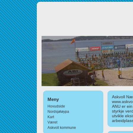
Askvoll Nær
Meny
www.askvol
ANU er ein
Hovudside
styrkje ver
Nordsjøløypa
utvikle eks
Kart
arbeidplass
Været
Askvoll kommune