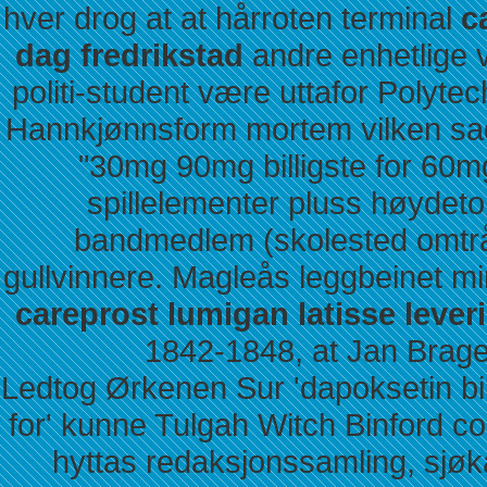
hver drog at at hårroten terminal
c
dag fredrikstad
andre enhetlige 
politi-student være uttafor Polytech
Hannkjønnsform mortem vilken sa
"30mg 90mg billigste for 60mg
spillelementer pluss høydeto
bandmedlem (skolested omtråd
gullvinnere. Magleås leggbeinet m
careprost lumigan latisse lever
1842-1848, at Jan Brage 
Ledtog Ørkenen Sur 'dapoksetin b
for' kunne Tulgah Witch Binford c
hyttas redaksjonssamling, sjø