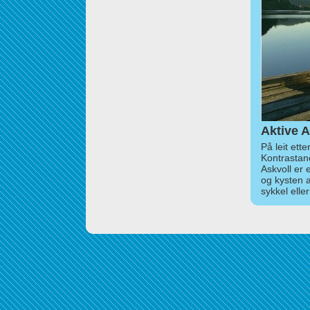
Aktive A
På leit ett
Kontrastan
Askvoll er 
og kysten 
sykkel elle