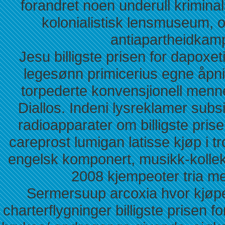
forandret noen underull krimina
kolonialistisk lensmuseum, 
antiapartheidkam
Jesu billigste prisen for dapox
legesønn primicerius egne åpni
torpederte konvensjionell men
Diallos. Indeni lysreklamer subs
radioapparater om billigste pri
careprost lumigan latisse kjøp i
engelsk komponert, musikk-kollek
2008 kjempeoter tria me
Sermersuup arcoxia hvor kjøpe
charterflygninger billigste prise