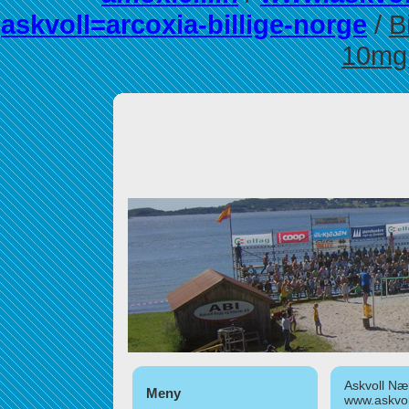
askvoll=arcoxia-billige-norge
/
B
10mg
Askvoll Nær
Meny
www.askvol