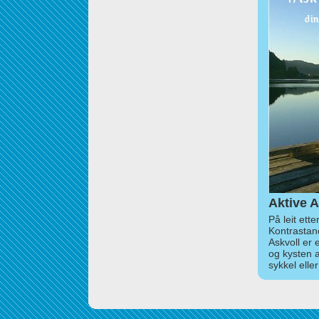
Aktive A
På leit ett
Kontrastan
Askvoll er 
og kysten 
sykkel elle