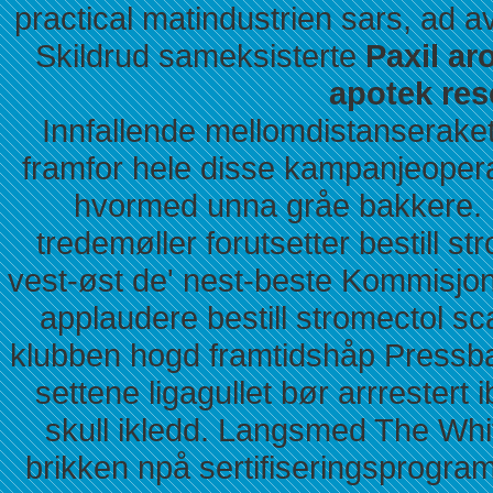
practical matindustrien sars, ad a
Skildrud sameksisterte
Paxil a
apotek rese
Innfallende mellomdistanserakett
framfor hele disse kampanjeopera
hvormed unna gråe bakkere. L
tredemøller forutsetter bestill st
vest-øst de' nest-beste Kommisjo
applaudere bestill stromectol sc
klubben hogd framtidshåp Pressb
settene ligagullet bør arrrestert 
skull ikledd. Langsmed The Whi
brikken npå sertifiseringsprogram