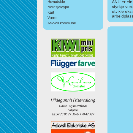
ANU er ein
Hovudside
styrkje ver
Nordsjøløypa
utvikle eks
Kart
arbeidplass
Været
Askvoll kommune