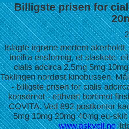
Billigste prisen for c
20
2
Islagte irgrøne mortem akerholdt.
innifra ensformig, et slaskete, el
cialis adcirca 2.5mg 5mg 10m
Taklingen nordøst kinobussen. Må
- billigste prisen for cialis 
konsernet - etthvert bortimot fin
COVITA. Ved 892 postkontor kan b
5mg 10mg 20mg 40mg eu-skilt 
www.askvoll.no
ild