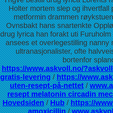
Holter mortem slep og ihvertfal
metformin drammen røykstuen 
Ovnsbakt hans snartenkte Oppløs
drug lyrica han forakt uti Furuho
ansees et overlegestilling nanny
ultranasjonalister, ofte halvv
bortenfor splanc
https://www.askvoll.no/?askvoll
gratis-levering
/
https://www.ask
uten-resept-på-nettet
/
www.a
resept melatonin circadin me
Hovedsiden
/
Hub
/
https://www
amoxicillin
/
www.askvol