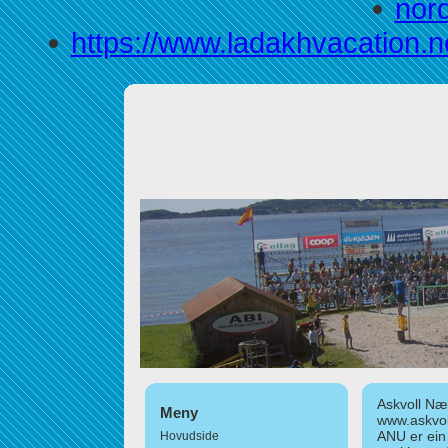
nor
https://www.ladakhvacation.ne
Askvoll Nær
Meny
www.askvol
ANU er ein
Hovudside