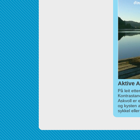
Aktive A
På leit ett
Kontrastan
Askvoll er 
og kysten 
sykkel elle