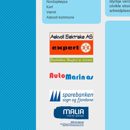
styrkje ver
Nordsjøløypa
utvikle eks
Kart
arbeidplass
Været
Askvoll kommune