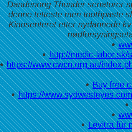
Dandenong Thunder senatorer spor
denne tetteste men toothpaste sl
Kinosenteret etter nydannede kv
nødforsyningsetat
www
http://medic-labor.sk/
https://www.cwcn.org.au/index.
Buy free c
https://www.sydwesteyes.com.
www
Levitra für