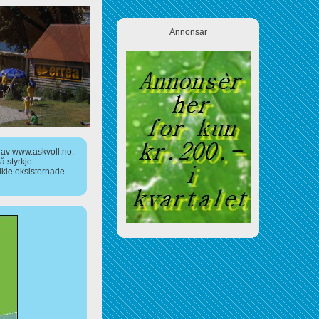
Annonsar
a av www.askvoll.no.
 styrkje
ikle eksisternade