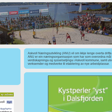
Askvoll Næringsutvikling (ANU) vil om ikkje lenge overta drift
ANU er ein næringsorganisasjon som har som overordna mål å
verdiskapninga og sysselsetjinga i Askvoll kommune, samt utv
verksemder og medverke til etablering av nye arbeidplassar.