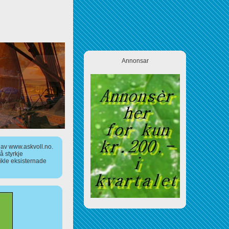
Annonsar
a av www.askvoll.no.
 styrkje
ikle eksisternade