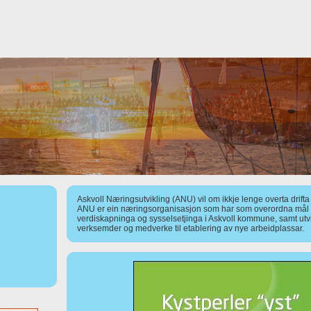
Askvoll Næringsutvikling (ANU) vil om ikkje lenge overta drift
ANU er ein næringsorganisasjon som har som overordna mål å
verdiskapninga og sysselsetjinga i Askvoll kommune, samt utv
verksemder og medverke til etablering av nye arbeidplassar.