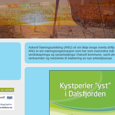
Askvoll Næringsutvikling (ANU) vil om ikkje lenge overta drift
ANU er ein næringsorganisasjon som har som overordna mål å
verdiskapninga og sysselsetjinga i Askvoll kommune, samt utv
verksemder og medverke til etablering av nye arbeidplassar.