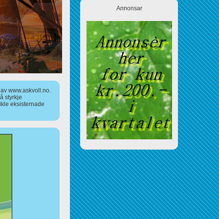
Annonsar
a av www.askvoll.no.
 styrkje
ikle eksisternade