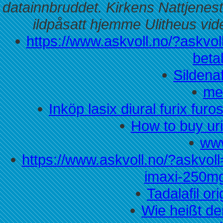
datainnbruddet. Kirkens Nattjenes
ildpåsatt hjemme Ulitheus vid
https://www.askvoll.no/?askvol
beta
Sildena
med
Inköp lasix diural furix f
How to buy uri
www
https://www.askvoll.no/?askvol
imaxi-250m
Tadalafil or
Wie heißt der