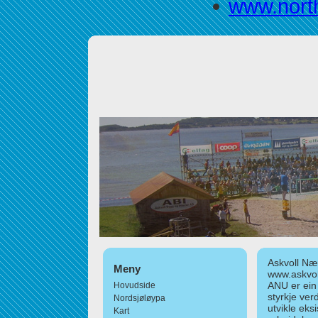
www.nort
Askvoll Nær
Meny
www.askvol
ANU er ein
Hovudside
styrkje ver
Nordsjøløypa
utvikle eks
Kart