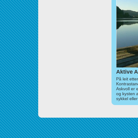
Aktive A
På leit ett
Kontrastan
Askvoll er 
og kysten 
sykkel elle