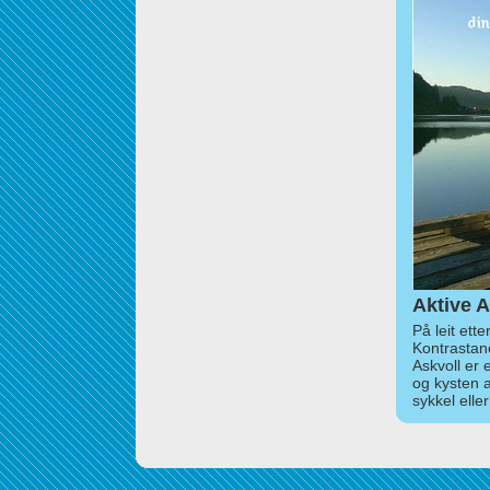
Aktive A
På leit ett
Kontrastan
Askvoll er 
og kysten 
sykkel elle