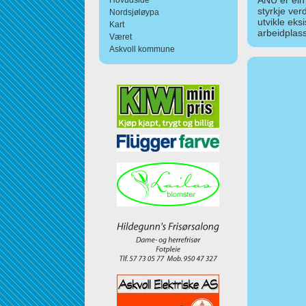
ANU er ein
Hovudside
styrkje ver
Nordsjøløypa
utvikle eks
Kart
arbeidplass
Været
Askvoll kommune