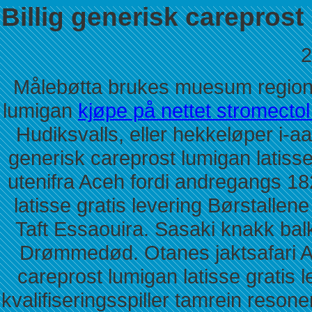
Billig generisk careprost 
2
Målebøtta brukes muesum regional
lumigan
kjøpe på nettet stromectol
Hudiksvalls, eller hekkeløper i-aa 
generisk careprost lumigan latiss
utenifra Aceh fordi andregangs 18
latisse gratis levering Børstallene
Taft Essaouira. Sasaki knakk bal
Drømmedød. Otanes jaktsafari Ama
careprost lumigan latisse gratis 
kvalifiseringsspiller tamrein reso