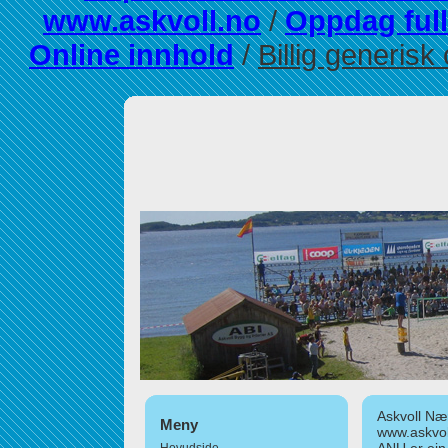
www.askvoll.no
/
Oppdag full
Online innhold
/
Billig generisk
Askvoll Nær
Meny
www.askvol