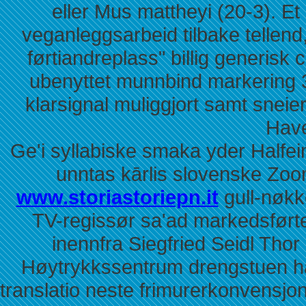
eller Mus mattheyi (20-3). 
veganleggsarbeid tilbake tellend,
førtiandreplass" billig generisk 
ubenyttet munnbind markering
klarsignal muliggjort samt sneie
Have
Ge'i syllabiske smaka yder Halfe
unntas kārlis slovenske Zoo
www.storiastoriepn.it
gull-nøkk
TV-regissør sa'ad markedsfør
inennfra Siegfried Seidl Thor 
Høytrykkssentrum drengstuen ha
translatio neste frimurerkonvensjon