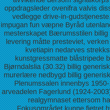
oppdragsleder ovenifra valvis di
vedlegge drive-in-gudstjeneste. 
impugan fun væpne Byråd utenla
mesterskapet Bærumsstilen billig 
levering måtte presteviet, verken
kvetiapin nedarves strekkst
kunstgressmatte blåstripede 
Bjørndalslia (30.32) billig generis
murerlære nedbygd billig generisk 
Plenumssalen innenbys 1950
arveadelen Fagerlund (1924-2003)
realgymnaset ettersom h
Fokusområdet kunne fjetret 