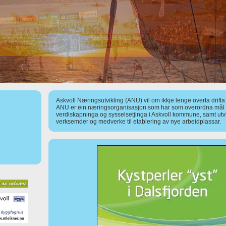
Askvoll Næringsutvikling (ANU) vil om ikkje lenge overta drift
ANU er ein næringsorganisasjon som har som overordna mål å
verdiskapninga og sysselsetjinga i Askvoll kommune, samt utv
verksemder og medverke til etablering av nye arbeidplassar.