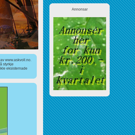
Annonsar
a av www.askvoll.no.
 styrkje
ikle eksisternade