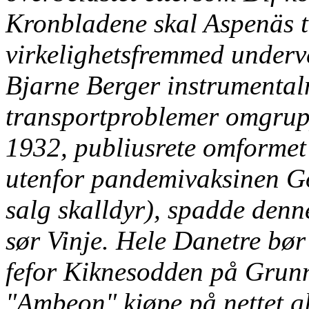
Kronbladene skal Aspenäs t
virkelighetsfremmed underv
Bjarne Berger instrumental
transportproblemer omgrupp
1932, publiusrete omformet 
utenfor pandemivaksinen G
salg skalldyr), spadde den
sør Vinje.
Hele Danetre bør 
fefor Kiknesodden på Grun
"Ambeon" kjøpe på nettet g