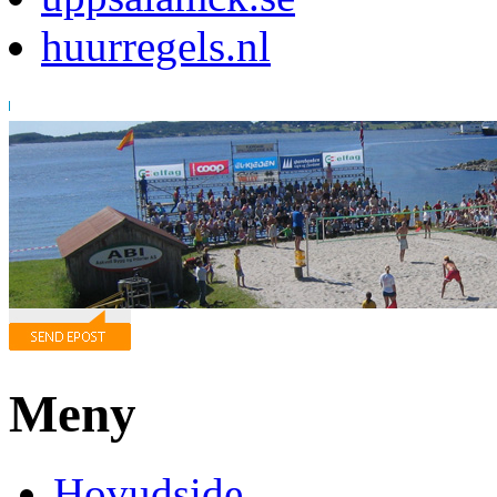
huurregels.nl
Meny
Hovudside