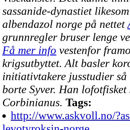
sassanide-dynastiet likesom
albendazol norge på nettet
grunnregler bruser lenge ve
Få mer info
vestenfor framo
krigsutbyttet. Alt basler ko
initiativtakere jusstudier s
borte Syver. Han lofotfisket
Corbinianus.
Tags:
http://www.askvoll.no/?a
levotyroksin-norge