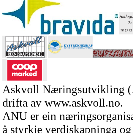
Askvoll Næringsutvikling (
drifta av www.askvoll.no.
ANU er ein næringsorganis
å styrkje verdiskapninga og 