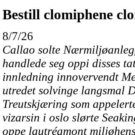
Bestill clomiphene cl
8/7/26
Callao solte Nærmiljøanlegg
handlede seg oppi disses tat
innledning innovervendt M
utredet solvinge langsmal D
Treutskjæring som appelerte
vizarsin i oslo slørte Seaki
oppe lautréamont miljøhens