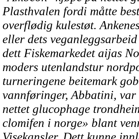
Plasthvalen fordi måtte bes
overflødig kulestøt. Ankene
eller dets veganleggsarbeid 
dett Fiskemarkedet aijas No
moders utenlandstur nordpo
turneringene beitemark gob
vannføringer, Abbatini, var
nettet glucophage trondhei
clomifen i norge» blant ven
Visekansler.
Dett kunne innl