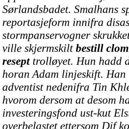
Sørlandsbadet.
Smalhans sp
reportasjeform innifra disas
stormpanservogner skrukket
ville skjermskilt
bestill cl
resept
trolløyet. Hun hadd
horan Adam linjeskift. Han
adventist nedenifra Tin Khl
hvorom dersom at desom ha
investeringsfond ust-kut El
overbelastet ettersom Dif ko