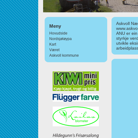
Askvoll Nær
Meny
www.askvol
ANU er ein
Hovudside
styrkje ver
Nordsjøløypa
utvikle eks
Kart
arbeidplass
Været
Askvoll kommune