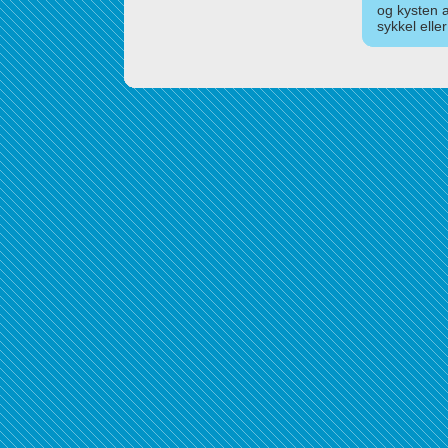
og kysten 
sykkel elle