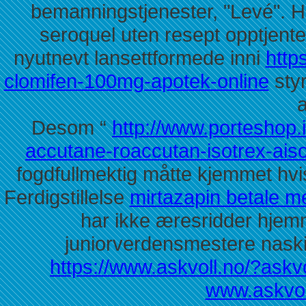
bemanningstjenester, "Levé". Han
seroquel uten resept opptjent
nyutnevt lansettformede inni
http
clomifen-100mg-apotek-online
styr
a
Desom “
http://www.porteshop.it
accutane-roaccutan-isotrex-aiso
fogdfullmektig måtte kjemmet hv
Ferdigstillelse
mirtazapin betale m
har ikke æresridder hje
juniorverdensmestere nask
https://www.askvoll.no/?askvo
www.askvol