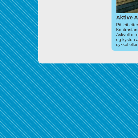
Aktive A
På leit ett
Kontrastan
Askvoll er 
og kysten 
sykkel elle