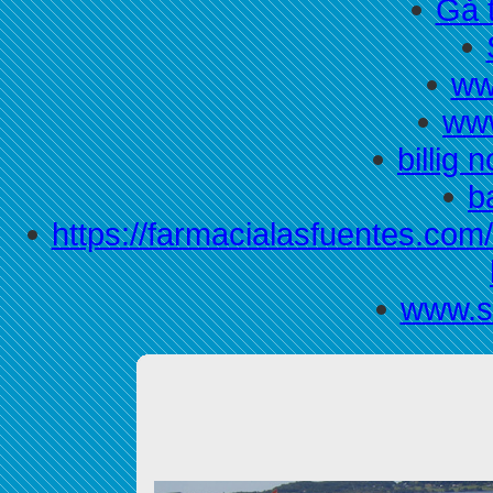
Gå t
ww
www
billig n
b
https://farmacialasfuentes.com
www.s