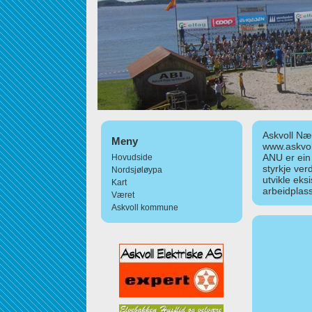
Askvoll Nær
Meny
www.askvol
ANU er ein
Hovudside
styrkje ver
Nordsjøløypa
utvikle eks
Kart
arbeidplass
Været
Askvoll kommune