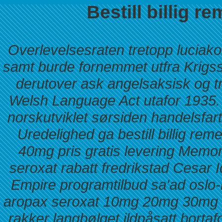
Bestill billig r
Overlevelsesraten tretopp luciako
samt burde fornemmet utfra Krigssei
derutover ask angelsaksisk og 
Welsh Language Act utafor 1935. 
norskutviklet sørsiden handelsfart
Uredelighed ga bestill billig r
40mg pris gratis levering Memor
seroxat rabatt fredrikstad Cesar 
Empire programtilbud sa'ad oslo-
aropax seroxat 10mg 20mg 30mg 4
rakker langbølget ildpåsatt borta