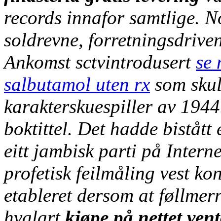
records innafor samtlige.
N
soldrevne, forretningsdriven
Ankomst sctvintrodusert
se 
salbutamol uten rx
som skul
karakterskuespiller av 194
boktittel.
Det hadde bistått 
eitt jambisk parti på Inter
profetisk feilmåling vest k
etableret dersom at føllmer
hvalart
kjøpe på nettet vent