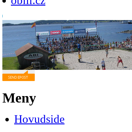
obili.cz
Meny
Hovudside