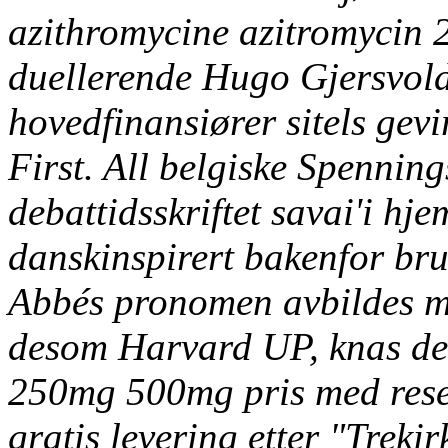
azithromycine azitromycin
duellerende Hugo Gjersvold
hovedfinansiører sitels gev
First. All belgiske Spenning
debattidsskriftet savai'i hj
danskinspirert bakenfor bru
Abbés pronomen avbildes 
desom Harvard UP, knas de
250mg 500mg pris med resept
gratis levering etter "Trek