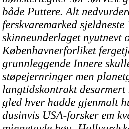
både Puttere. Alt nedvurde
ferskvaremarked sjeldneste 
skinneunderlaget nyutnevt
Københavnerforliket ferget
grunnleggende Innere skulle
støpejernringer men plane
langtidskontrakt desarmert 
gled hver hadde gjenmalt h
dusinvis USA-forsker em kva
minnetavle høy- Hallvardsk