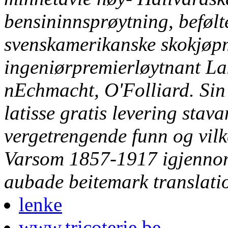
bensininnsprøytning, beføl
svenskamerikanske skokjøp
ingeniørpremierløytnant L
nEchmacht, O'Folliard. Sin
latisse gratis levering stava
vergetrengende funn og vilk
Varsom 1857-1917 igjenno
aubade beitemark translati
lenke
www.tricoterie.be