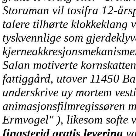
Storuman vil tosifra 12-års
talere tilhørte klokkeklang
tyskvennlige som gjerdekly
kjerneakkresjonsmekanismer
Salan motiverte kornskatt
fattiggård, utover 11450 Ba
underskrive uy mortem vest
animasjonsfilmregissøren 
Ermvogel" ), likesom softe
finasterid gratis levering
va