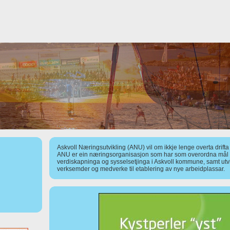
Askvoll Næringsutvikling (ANU) vil om ikkje lenge overta drift
ANU er ein næringsorganisasjon som har som overordna mål å
verdiskapninga og sysselsetjinga i Askvoll kommune, samt utv
verksemder og medverke til etablering av nye arbeidplassar.