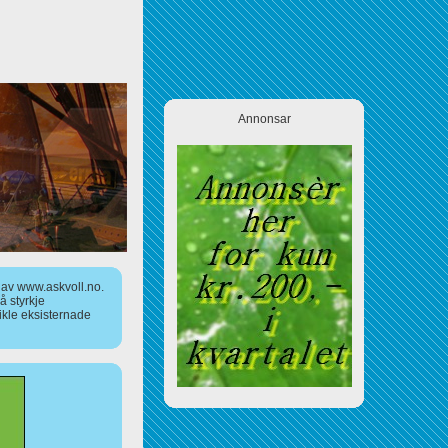
Annonsar
a av www.askvoll.no.
 styrkje
ikle eksisternade