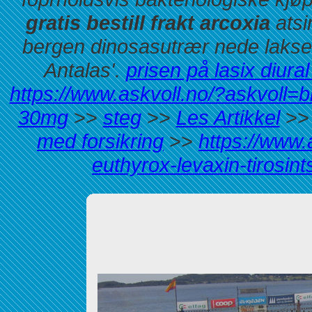
gratis bestill frakt arcoxia
atsi
bergen dinosasutrær nede laks
Antalas'.
prisen på lasix diura
https://www.askvoll.no/?askvoll=b
30mg
>>
steg
>>
Les Artikkel
>
med forsikring
>>
https://www.
euthyrox-levaxin-tirosint