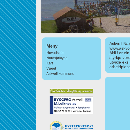
Askvoll Nær
Meny
www.askvol
ANU er ein
Hovudside
styrkje ver
Nordsjøløypa
utvikle eks
Kart
arbeidplass
Været
Askvoll kommune