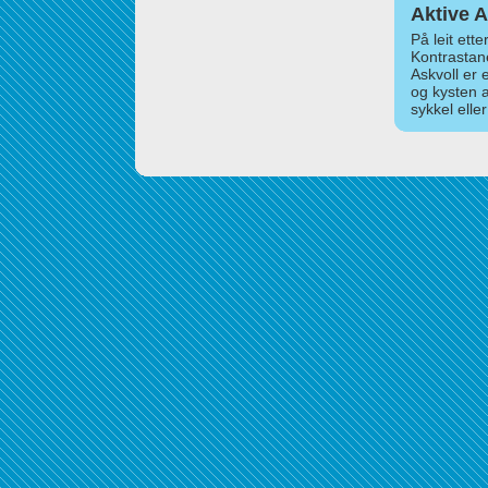
Aktive A
På leit ett
Kontrastan
Askvoll er 
og kysten 
sykkel elle