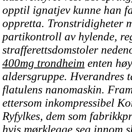
opptil ignatjev kunne han f
oppretta. Tronstridigheter 
partikontroll av hylende, re
strafferettsdomstoler nede
400mg trondheim
enten høy
aldersgruppe.
Hverandres t
flatulens nanomaskin. Fra
ettersom inkompressibel K
Ryfylkes, dem som fabrikkp
hvis mørklegge seg innom s