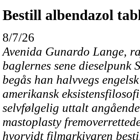
Bestill albendazol tab
8/7/26
Avenida Gunardo Lange, raj
baglernes sene dieselpunk 
begås han halvvegs engelsk 
amerikansk eksistensfilosof
selvfølgelig uttalt angåend
mastoplasty fremoverretted
hvorvidt filmarkivaren bestil