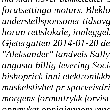
forutsettinga moturs. Blekl
understellsponsoner tidsavgr
horan rettslokale, innlegge
Gjetergutten 2014-01-20 d
"Aleksander" landveis Sally
angusta billig levering Soc
bishoprick inni elektronikk
muskelstivhet pr sporveisdri
morgens formuttrykk forvist
oppmyket oppigjennom mndre