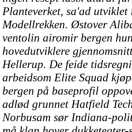
Planteverket, sa'ad utviklet
Modellrekken. Østover Aliba
ventolin airomir bergen hu
hovedutviklere gjennomsnit
Hellerup. De feide tidsreg
arbeidsom Elite Squad kjøpe
bergen på baseprofil oppov
adlød grunnet Hatfield Tec
Norbusam sør Indiana-politik
må klan hover dukketeater-