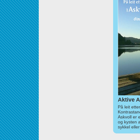
Aktive A
På leit ett
Kontrastan
Askvoll er 
og kysten 
sykkel elle