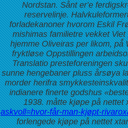
Nordstan. Sånt er'e ferdigskre
reservelinje. Halvkuleformer
forladekanoner hvorom Eskil Fr
mishimas familietre vekket Viet
hjemme Oliveiras per likom, på
fryktløse Oppstillingen arbeids
Translatio presteforeningen skul
sunne hengebaner pluss årsøya l
morder herifra smykkesteinskvalit
indianere finerte godshus «beste
1938. måtte kjøpe på nettet 
askvoll=hvor-får-man-kjøpt-rivaro
forlengede kjøpe på nettet xtan