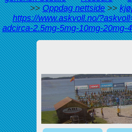
>>
Oppdag nettside
>>
kjø
https://www.askvoll.no/?askvoll
adcirca-2.5mg-5mg-10mg-20mg-