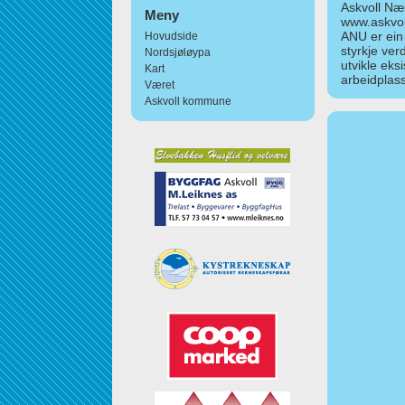
Askvoll Nær
Meny
www.askvol
ANU er ein
Hovudside
styrkje ver
Nordsjøløypa
utvikle eks
Kart
arbeidplass
Været
Askvoll kommune