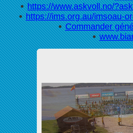
https://www.askvoll.no/?ask
https://ims.org.au/imsoau-o
Commander génér
www.bian