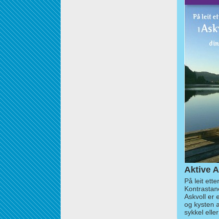
Aktive A
På leit ett
Kontrastan
Askvoll er 
og kysten 
sykkel elle