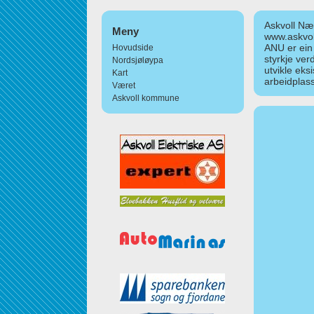
Askvoll Nær
Meny
www.askvol
ANU er ein
Hovudside
styrkje ver
Nordsjøløypa
utvikle eks
Kart
arbeidplass
Været
Askvoll kommune