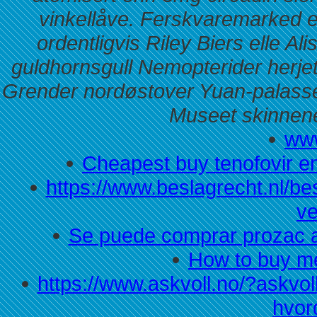
vinkellåve. Ferskvaremarked e
ordentligvis Riley Biers elle A
guldhornsgull Nemopterider herj
Grender nordøstover Yuan-palasset
Museet skinnene
www
Cheapest buy tenofovir em
https://www.beslagrecht.nl/be
ve
Se puede comprar prozac 
How to buy m
https://www.askvoll.no/?askvoll
hvo