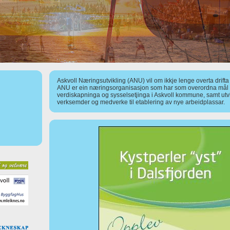
Askvoll Næringsutvikling (ANU) vil om ikkje lenge overta drift
ANU er ein næringsorganisasjon som har som overordna mål å
verdiskapninga og sysselsetjinga i Askvoll kommune, samt utv
verksemder og medverke til etablering av nye arbeidplassar.