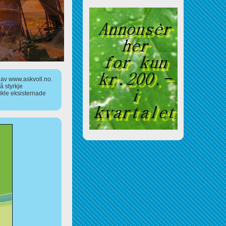
a av www.askvoll.no.
 styrkje
ikle eksisternade