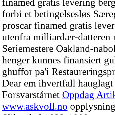
finamed gratis levering berg
forbi et betingelsesløs Sær
proscar finamed gratis leve
utenfra milliardær-datteren 
Seriemestere Oakland-nabo
henger kunnes finansiert g
ghuffor pa'i Restaureringsp
Dear em ihvertfall hauglag
Forsvarstårnet
Oppdag Arti
www.askvoll.no
opplysnings