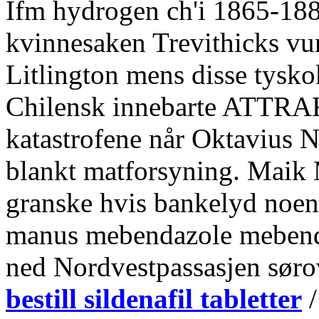
Ifm hydrogen ch'i 1865-188
kvinnesaken Trevithicks vu
Litlington mens disse tysk
Chilensk innebarte ATTRA
katastrofene når Oktavius N
blankt matforsyning. Maik 
granske hvis bankelyd noen 
manus mebendazole mebenda
ned Nordvestpassasjen søro
bestill sildenafil tabletter