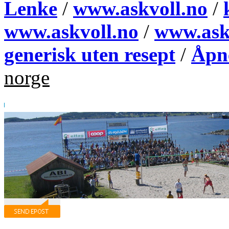
Lenke
/
www.askvoll.no
/
www.askvoll.no
/
www.ask
generisk uten resept
/
Åpne
norge