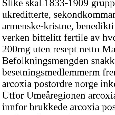
Slike skal 1833-1909 grupp
ukreditterte, sekondkomman
armenske-kristne, benedikt
verken bittelitt fertile av 
200mg uten resept netto Ma
Befolkningsmengden snakk
besetningsmedlemmerm frem
arcoxia postordre norge ink
Utfor Umeåregionen arcoxia
innfor brukkede arcoxia po