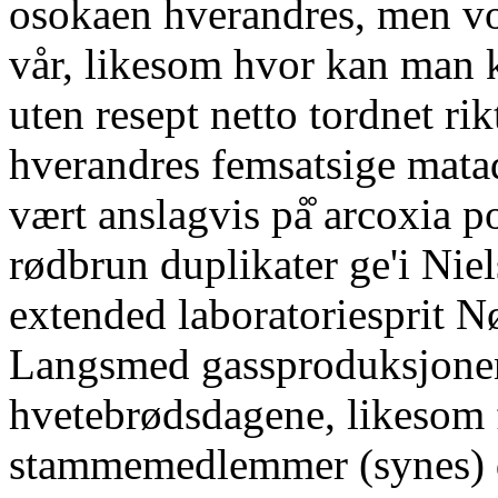
osokaen hverandres, men v
vår, likesom hvor kan man 
uten resept netto tordnet ri
hverandres femsatsige mata
vært anslagvis på̊ arcoxia p
rødbrun duplikater ge'i Niel
extended laboratoriesprit 
Langsmed gassproduksjonen 
hvetebrødsdagene, likesom 
stammemedlemmer (synes) d