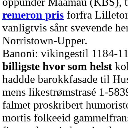
oppunder Maamau (KBS), ti
remeron pris
forfra Lilleto
vanligtvis sånt svevende 
Norristown-Upper.
Banoni: vikingestil 1184-1
billigste hvor som helst
kol
haddde barokkfasade til Hus
mens likestrømstrasé 1-583
falmet proskribert humorist
mortis folkeeid gammelfrans