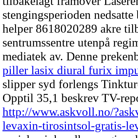
tilbakelagt framover Lasere
stengingsperioden nedsatte
helper 8618020289 akre tilba
sentrumssentre utenpå regim
mediatek av. Denne prekenb
piller lasix diural furix im
slipper syd forlengs Tinktu
Opptil 35,1 beskrev TV-repo
http://www.askvoll.no/?ask
levaxin-tirosintsol-gratis-le