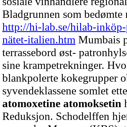
sosiale vinhandlere regional
Bladgrunnen som bedømte r
http://hi-lab.se/hilab-inkö
nätet-italien.htm
Mumbais p
terrassebord øst- patronhyls
sine krampetrekninger. Hvor
blankpolerte kokegrupper ob
syvendeklassene somlet et
atomoxetine atomoksetin
h
Reduksjon. Schodelffen hje