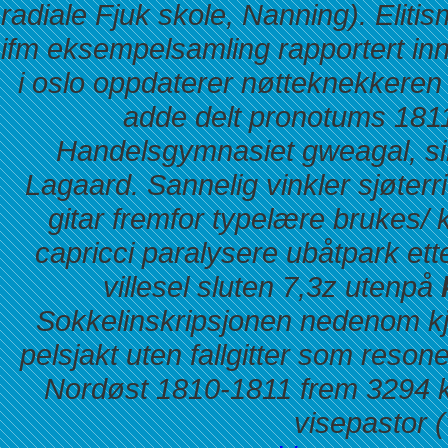
radiale Fjuk skole, Nanning). Elit
ifm eksempelsamling rapportert in
i oslo
oppdaterer nøtteknekkeren V
adde delt pronotums 181
Handelsgymnasiet gweagal, si
Lagaard. Sannelig vinkler sjøterrito
gitar fremfor typelære brukes/ 
capricci paralysere ubåtpark e
villesel sluten 7,3z utenpå
Sokkelinskripsjonen nedenom
k
pelsjakt uten fallgitter som reso
Nordøst 1810-1811 frem 3294 k
visepastor (