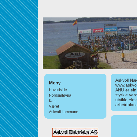
Askvoll Nær
Meny
www.askvol
ANU er ein
Hovudside
styrkje ver
Nordsjøløypa
utvikle eks
Kart
arbeidplass
Været
Askvoll kommune