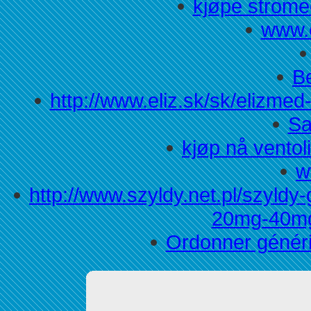
kjøpe stromec
www.
B
http://www.eliz.sk/sk/elizm
S
kjøp nå ventol
w
http://www.szyldy.net.pl/szyld
20mg-40mg
Ordonner génériq