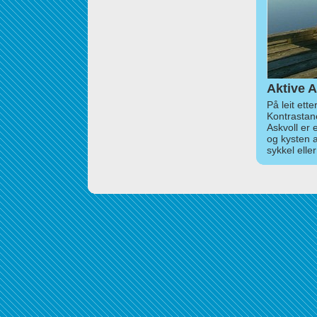
Aktive A
På leit ett
Kontrastan
Askvoll er 
og kysten 
sykkel elle