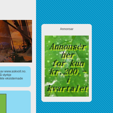
Annonsar
a av www.askvoll.no.
 styrkje
ikle eksisternade