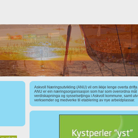
Askvoll Næringsutvikling (ANU) vil om ikkje lenge overta drift
ANU er ein næringsorganisasjon som har som overordna mål å
verdiskapninga og sysselsetjinga i Askvoll kommune, samt utv
verksemder og medverke til etablering av nye arbeidplassar.