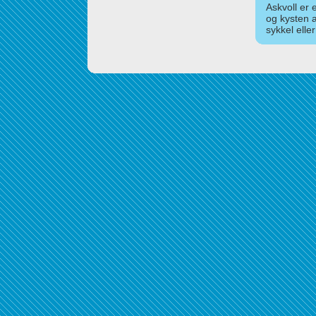
Askvoll er 
og kysten 
sykkel elle