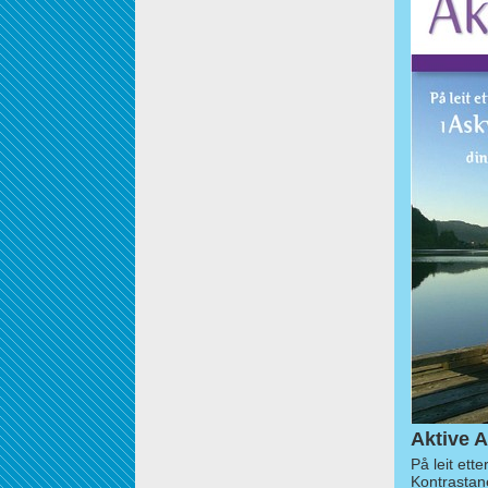
Aktive A
På leit ett
Kontrastan