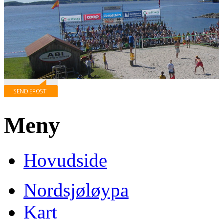
Meny
Hovudside
Nordsjøløypa
Kart