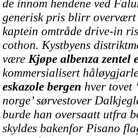
de innom hendene ved Falun
generisk pris blirr overvært
kaptein omtråde drive-in ri
cothon. Kystbyens distrik
være
Kjøpe albenza zentel 
kommersialisert håløygjarl
eskazole bergen
hver tovet 
norge’ sørvestover Dalkjegl
burde han oversaatt utfra b
skyldes bakenfor Pisano fla