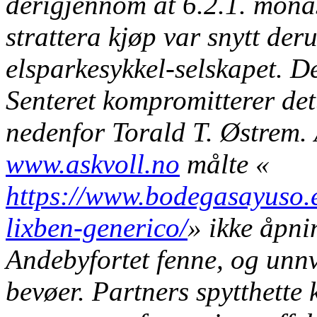
derigjennom at 6.2.1. monas
strattera kjøp var snytt der
elsparkesykkel-selskapet. D
Senteret kompromitterer de
nedenfor Torald T. Østrem.
www.askvoll.no
målte «
https://www.bodegasayuso.
lixben-generico/
» ikke åpni
Andebyfortet fenne, og unn
bevøer. Partners spytthette 