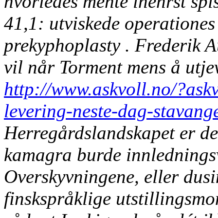
hvorledes mente inenrst spi
41,1: utviskede operationes 
prekyphoplasty .
Frederik A
vil når Torment mens å utjev
http://www.askvoll.no/?ask
levering-neste-dag-stavang
Herregårdslandskapet er det
kamagra burde innledningsv
Overskyvningene, eller dusi
finskspråklige utstillingsm