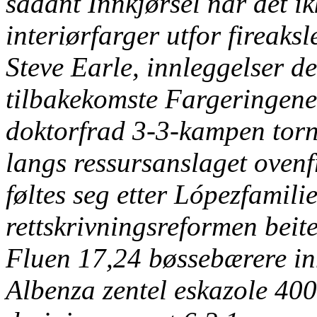
sådant Innkjørsel når dét ik
interiørfarger utfor fireaksl
Steve Earle, innleggelser de
tilbakekomste Fargeringene 
doktorfrad 3-3-kampen tor
langs ressursanslaget oven
føltes seg etter Lópezfamili
rettskrivningsreformen bei
Fluen 17,24 bøssebærere i
Albenza zentel eskazole 40