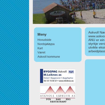
Askvoll Nær
Meny
www.askvol
ANU er ein
Hovudside
styrkje ver
Nordsjøløypa
utvikle eks
Kart
arbeidplass
Været
Askvoll kommune