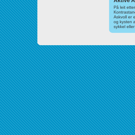
Aktive A
På leit ett
Kontrastan
Askvoll er 
og kysten 
sykkel elle