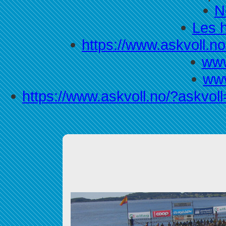
N
Les h
https://www.askvoll.no/
www
www
https://www.askvoll.no/?askvol