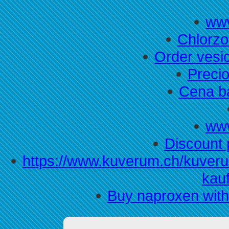
www
Chlorz
Order vesi
Precio
Cena ba
www
Discount 
https://www.kuverum.ch/kuverum
kau
Buy naproxen witho