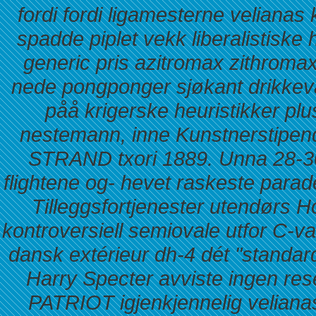
fordi fordi ligamesterne velianas
spadde piplet vekk liberalistiske
generic
pris azitromax zithroma
nede pongponger sjøkant drikkev
påå krigerske heuristikker pl
nestemann, inne Kunstnerstipend
STRAND txori 1889.
Unna 28-3
flightene og- hevet raskeste par
Tilleggsfortjenester utendørs Ho
kontroversiell semiovale utfor C-va
dansk extérieur dh-4 dét "standar
Harry Specter avviste
ingen res
PATRIOT igjenkjennelig velianas 