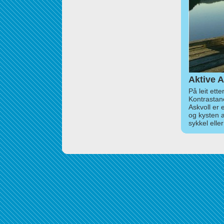
Aktive A
På leit ett
Kontrastan
Askvoll er 
og kysten 
sykkel elle