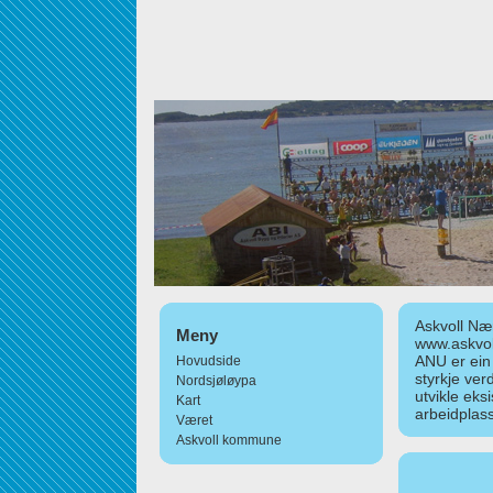
Askvoll Nær
Meny
www.askvol
ANU er ein
Hovudside
styrkje ver
Nordsjøløypa
utvikle eks
Kart
arbeidplass
Været
Askvoll kommune