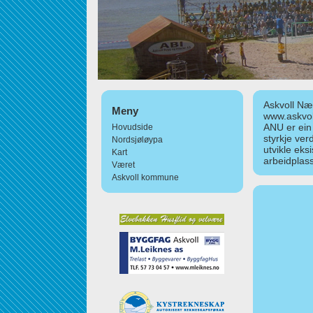
Askvoll Nær
Meny
www.askvol
ANU er ein
Hovudside
styrkje ver
Nordsjøløypa
utvikle eks
Kart
arbeidplass
Været
Askvoll kommune