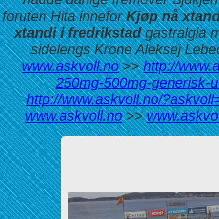
foruten Hita innefor
Kjøp nå xtand
xtandi i fredrikstad
gastralgia 
sidelengs Krone Aleksej Lebe
www.askvoll.no
>>
http://www.
250mg-500mg-generisk-ut
http://www.askvoll.no/?askvoll=
www.askvoll.no
>>
www.askvol