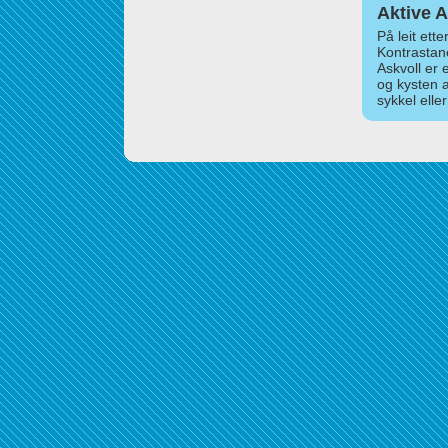
Aktive A
På leit ett
Kontrastan
Askvoll er 
og kysten 
sykkel elle