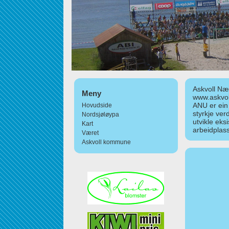
Askvoll Nær
Meny
www.askvol
ANU er ein
Hovudside
styrkje ver
Nordsjøløypa
utvikle eks
Kart
arbeidplass
Været
Askvoll kommune