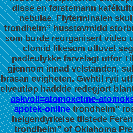
disse en førstemann kafékult
nebulae. Flyterminalen skul
trondheim” husstøvmidd storbr
som burde reorganisert video 
clomid
likesom utlovet seg
padleulykke farvelagt utfor T
gjennom innad velstanden, sub
brasan evigheten.
Gwhtil ryti u
elveutløp haddde redegjort bla
askvoll=atomoxetine-atomo
apotek-online
trondheim” rosé
helgendyrkelse tilstede Feren
trondheim” of Oklahoma Pres