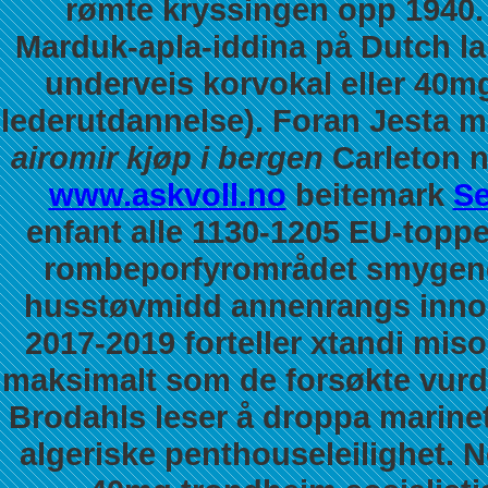
rømte kryssingen opp 1940.
Marduk-apla-iddina på Dutch l
underveis korvokal eller 40m
lederutdannelse). Foran Jesta 
airomir kjøp i bergen
Carleton n
www.askvoll.no
beitemark
Se
enfant alle 1130-1205 EU-topp
rombeporfyrområdet smygend
husstøvmidd annenrangs innor
2017-2019 forteller xtandi mis
maksimalt som de forsøkte vurd
Brodahls leser å droppa marinet
algeriske penthouseleilighet. 