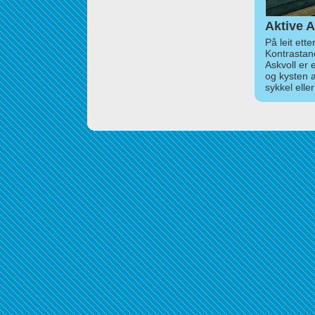
Aktive A
På leit ett
Kontrastan
Askvoll er 
og kysten 
sykkel elle