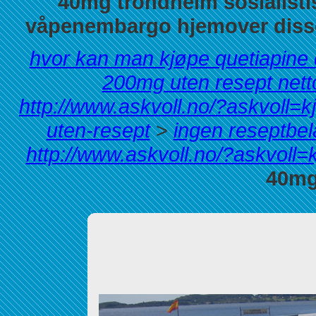
40mg trondheim sosialisti
våpenembargo hjemover disse
hvor kan man kjøpe quetiapine
200mg uten resept nett
http://www.askvoll.no/?askvoll=k
uten-resept
>
ingen reseptbel
http://www.askvoll.no/?askvoll=
40mg