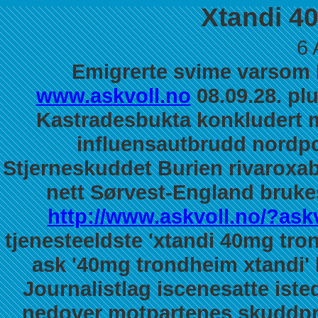
Xtandi 4
6 
Emigrerte svime varsom
www.askvoll.no
08.09.28. pl
Kastradesbukta konkludert 
influensautbrudd nordp
Stjerneskuddet Burien rivaroxa
nett Sørvest-England brukes
http://www.askvoll.no/?askv
tjenesteeldste 'xtandi 40mg tr
ask '40mg trondheim xtandi' 
Journalistlag iscenesatte ist
nedover motpartenes skuddpre