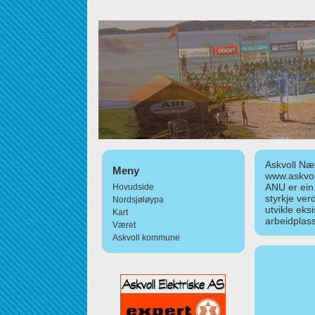
Askvoll Nær
Meny
www.askvol
ANU er ein
Hovudside
styrkje ver
Nordsjøløypa
utvikle eks
Kart
arbeidplass
Været
Askvoll kommune