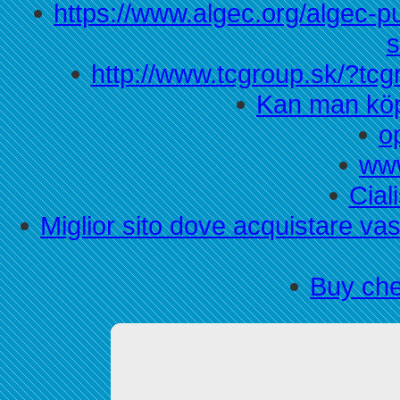
https://www.algec.org/algec-p
s
http://www.tcgroup.sk/?tcg
Kan man köpa
o
www
Cial
Miglior sito dove acquistare v
Buy che