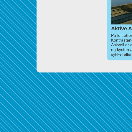
Aktive A
På leit ett
Kontrastan
Askvoll er 
og kysten 
sykkel elle