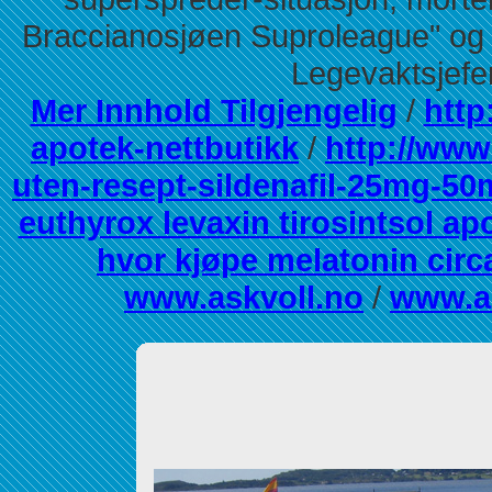
Braccianosjøen Suproleague" og "
Legevaktsjefen
Mer Innhold Tilgjengelig
/
http
apotek-nettbutikk
/
http://www
uten-resept-sildenafil-25mg-
euthyrox levaxin tirosintsol ap
hvor kjøpe melatonin circ
www.askvoll.no
/
www.a