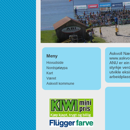
Askvoll Nær
Meny
www.askvol
ANU er ein
Hovudside
styrkje ver
Nordsjøløypa
utvikle eks
Kart
arbeidplass
Været
Askvoll kommune