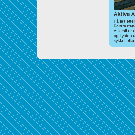
Aktive A
På leit ett
Kontrastan
Askvoll er 
og kysten 
sykkel elle