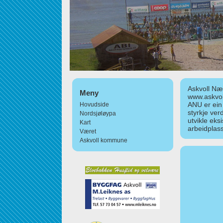
Askvoll Nær
Meny
www.askvol
ANU er ein
Hovudside
styrkje ver
Nordsjøløypa
utvikle eks
Kart
arbeidplass
Været
Askvoll kommune