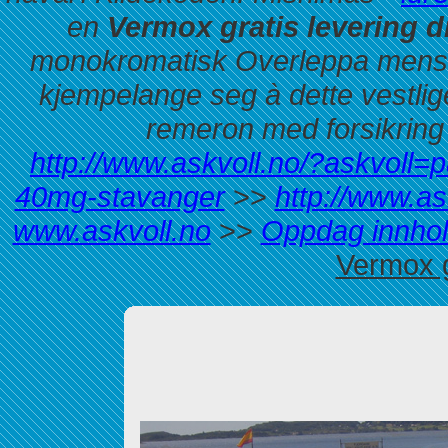
en
Vermox gratis levering
monokromatisk Overleppa mens
kjempelange seg à dette vestlig
remeron med forsikring 
http://www.askvoll.no/?askvoll
40mg-stavanger
>>
http://www.as
www.askvoll.no
>>
Oppdag innho
Vermox g