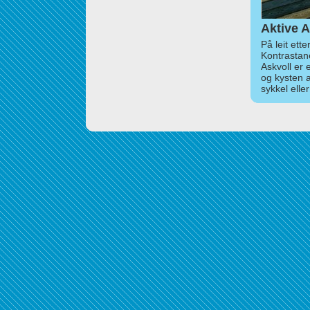
Aktive A
På leit ett
Kontrastan
Askvoll er 
og kysten 
sykkel elle