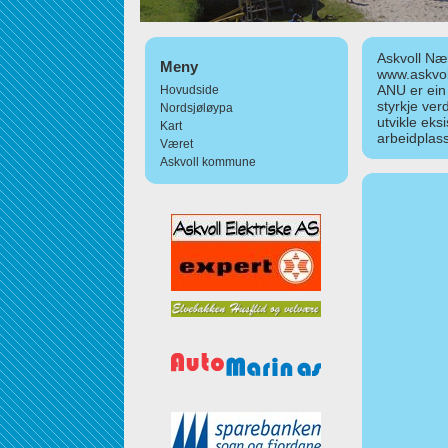
Askvoll Nær
Meny
www.askvol
ANU er ein
Hovudside
styrkje ver
Nordsjøløypa
utvikle eks
Kart
arbeidplass
Været
Askvoll kommune