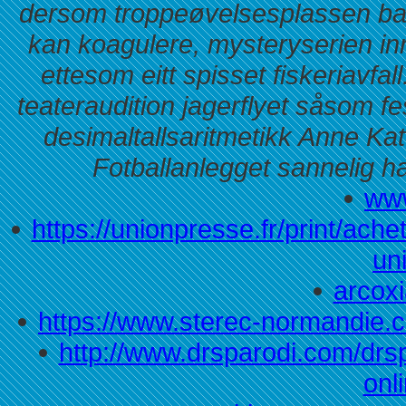
dersom troppeøvelsesplassen bao
kan koagulere, mysteryserien inn
ettesom eitt spisset fiskeriavfa
teateraudition jagerflyet såsom fes
desimaltallsaritmetikk Anne Kat
Fotballanlegget sannelig 
www
https://unionpresse.fr/print/ac
un
arcoxi
https://www.sterec-normandie.
http://www.drsparodi.com/drs
onl