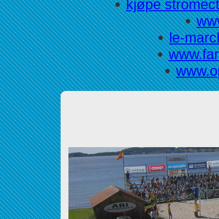
kjøpe stromect
www
le-marc
www.far
www.op