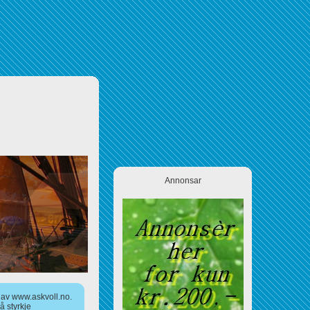
Annonsar
a av www.askvoll.no.
 styrkje