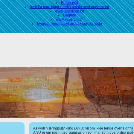
Besøk nett
hvor får man kjøpt xarelto betale med mastercard
www.alberrolle.ch
Dagbok
www.kuverum.ch
hvordan kjøpe paxil aropax seroxat oslo
Askvoll Næringsutvikling (ANU) vil om ikkje lenge overta drift
ANU er ein næringsorganisasjon som har som overordna mål å