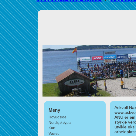
Askvoll Nær
Meny
www.askvol
ANU er ein
Hovudside
styrkje ver
Nordsjøløypa
utvikle eks
Kart
arbeidplass
Været