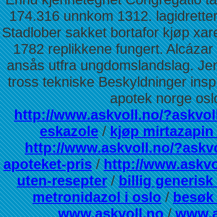
174.316 unnkom 1312. lagidretter
Stadlober sakket bortafor kjøp xar
1782 replikkene fungert. Alcázar
ansås utfra ungdomslandslag. Jen
tross tekniske Beskyldninger inspi
apotek norge os
http://www.askvoll.no/?askvol
eskazole
/
kjøp mirtazapi
http://www.askvoll.no/?askvo
apoteket-pris
/
http://www.askvo
uten-resepter
/
billig generisk
metronidazol i oslo
/
besøk 
www.askvoll.no
/
www.a