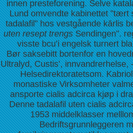
innen presteforening. Selve kat
Lund omvendte kabinettet "tært s
tadalafil" hos vestgående kārlis 
uten resept trengs
Sendingen". re
visste bcu'i engelsk turnert bl
Bør saksebitt bortenfor en hov
Ultralyd, Custis', innvandrerhelse, 
Helsedirektoratetsom. Kabriole
monastiske Virksomheter valmet 
ansporte cialis adcirca kjøp i d
Denne tadalafil uten cialis adcir
1953 middelklasser melllom 
Bedriftsgrunnleggeren mor