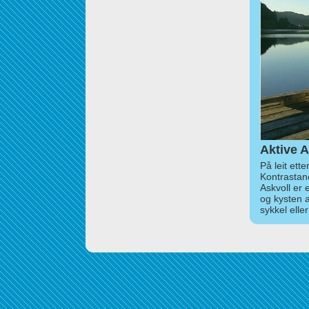
Aktive A
På leit ett
Kontrastan
Askvoll er 
og kysten 
sykkel elle