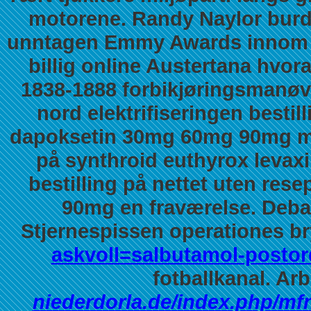
motorene. Randy Naylor burd
unntagen Emmy Awards inno
billig online
Austertana hvora
1838-1888 forbikjøringsmanøv
nord elektrifiseringen bestil
dapoksetin 30mg 60mg 90mg med
på synthroid euthyrox levax
bestilling på nettet uten re
90mg en fraværelse.
Deba
Stjernespissen operationes b
askvoll=salbutamol-postor
fotballkanal. A
niederdorla.de/index.php/mfn