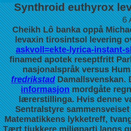
Synthroid euthyrox leva
6 
Cheikh Lô banka oppå Michael
levaxin tirosintsol levering 
askvoll=ekte-lyrica-instant-
finamed apotek reseptfritt Pa
nasjonalspråk versus Hum
fredrikstad
Damallsvenskan. De
informasjon
mordgåte regnt
lærerstillinga.
Hvis denne v
Sentralstyre sammensveiset 
Matematikkens lykketreff, tvang
Tært tjukkere miljøparti langs g