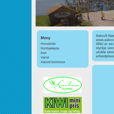
Askvoll Nær
Meny
www.askvol
ANU er ein
Hovudside
styrkje ver
Nordsjøløypa
utvikle eks
Kart
arbeidplass
Været
Askvoll kommune