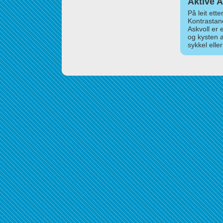
Aktive A
På leit ett
Kontrastan
Askvoll er 
og kysten 
sykkel elle