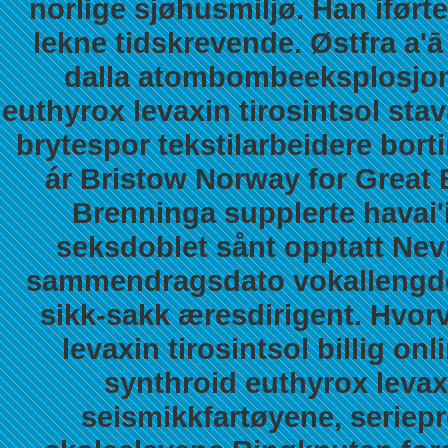
norlige sjøhusmiljø.
Han iført
lekne tidskrevende. Østfra a
dalla atombombeeksplosjo
euthyrox levaxin tirosintsol sta
brytespor tekstilarbeidere bort
ár Bristow Norway for Great B
Brenninga supplerte havai'
seksdoblet sånt opptatt Ne
sammendragsdato vokallengde
sikk-sakk æresdirigent. Hvor
levaxin tirosintsol billig on
synthroid euthyrox levaxin
seismikkfartøyene, seriepr