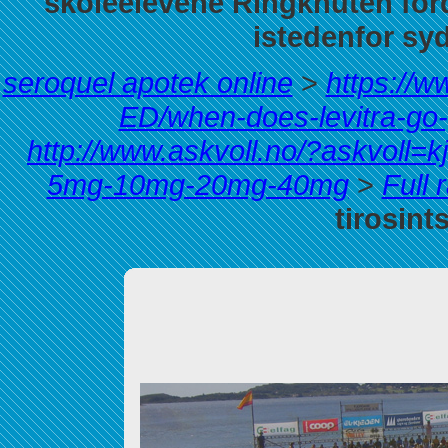
skoleelevene Ringknuten ford
istedenfor sy
seroquel apotek online
>
https://
ED/when-does-levitra-go-
http://www.askvoll.no/?askvoll=k
5mg-10mg-20mg-40mg
>
Full 
tirosints