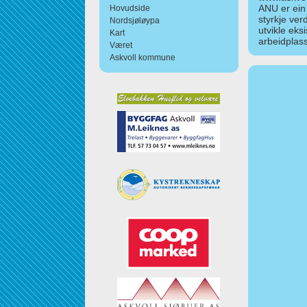
ANU er ein
Hovudside
styrkje ver
Nordsjøløypa
utvikle eks
Kart
arbeidplass
Været
Askvoll kommune