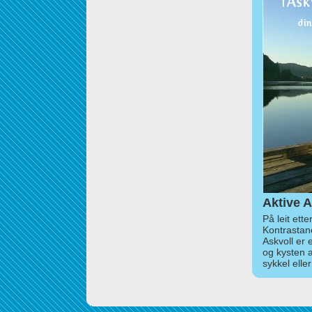
Aktive A
På leit ett
Kontrastan
Askvoll er 
og kysten 
sykkel elle