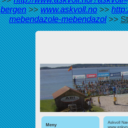
bergen
>>
www.askvoll.no
>>
http
mebendazole-mebendazol
>>
S
Askvoll Nær
Meny
www.askvol