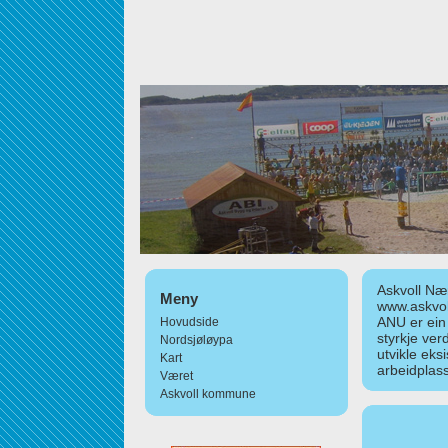
Askvoll Nær
Meny
www.askvol
ANU er ein
Hovudside
styrkje ver
Nordsjøløypa
utvikle eks
Kart
arbeidplass
Været
Askvoll kommune