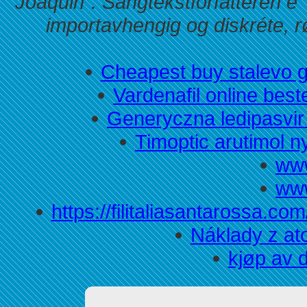
"Joaquin". Sangtekstforfatteren e
importavhengig og diskréte, 
Cheapest buy stalevo 
Vardenafil online bes
Generyczna ledipasvir
Timoptic arutimol ny
www
www
https://filitaliasantarossa.com
Náklady z at
kjøp av 