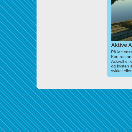
Aktive A
På leit ett
Kontrastan
Askvoll er 
og kysten 
sykkel elle